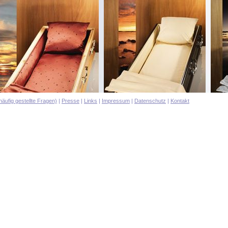
äufig gestellte Fragen)
|
Presse
|
Links
|
Impressum
|
Datenschutz
|
Kontakt
Innenausstattung beige
Innena
ausstattung burgund