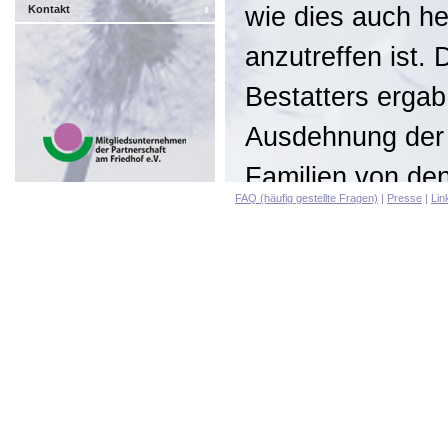
wie dies auch he
Kontakt
anzutreffen ist.
Bestatters erga
Ausdehnung der 
Familien von de
FAQ (häufig gestellte Fragen)
|
Presse
|
Lin
die zunehmende K
sehen unsere Auf
alle Angelegenhe
Bestattungsdur
kommen so dem B
Erfordernissen n