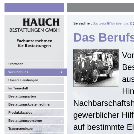
Sie sind hier:
Startseite
Wir über uns
B
Das Berufs
Vor
Startseite
Bes
Wir über uns
aus
Unsere Leistungen
Im Trauerfall
Hin
Bestattungsarten
Nachbarschaftsh
Bestattungskostenrechner
Produktkatalog
gewerblicher Hil
Bestattungsvorsorge
auf bestimmte Ei
Trauerseminare