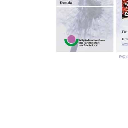
Kontakt
Für 
Grab
www.
FAQ (h