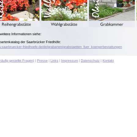
weitere Informationen siehe:
artenkatalog der Saarbrücker Friedhöfe:
saarbruecker-friedhoefe.de/de/grabarten/grabstaetten_fuer_koerperbestattungen
äufig gestellte Fragen)
|
Presse
|
Links
|
Impressum
|
Datenschutz
|
Kontakt